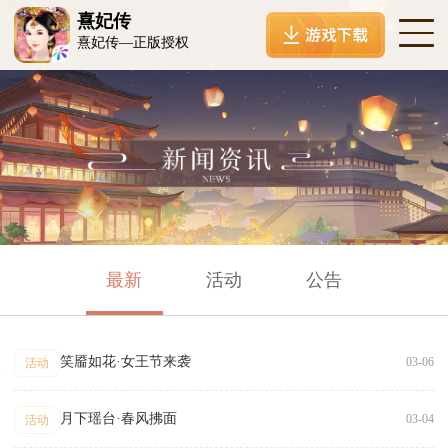
熹妃传
熹妃传—正版授权
最新
活动
公告
笑靥如花·女王节来袭
03-06
活动
月下瑶台·春风拂面
03-04
活动