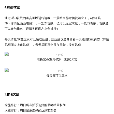
4.
请教/求教
通过
2
和3获取的道具可以进行请教，十景结束得时候就清空了，4种道具
*6（详情见画面右侧），一次24贡献；也可以元宝求教，一次72贡献，贡献度
可以参与排名（详情见画面左上角排行）
每天请教
/
求教五次可以领取达成，这边建议道具留着一天能3或5次再交（详情
见画面左上角达成），当天后面再交只加贡献，没有达成
右边紫色道具4X6，或200元宝
每天都可以五次
5.
排名奖励
翰墨排行：周日所有派系选择的最终结果相加
入驻排行：周日派系选择的达到前
20
名