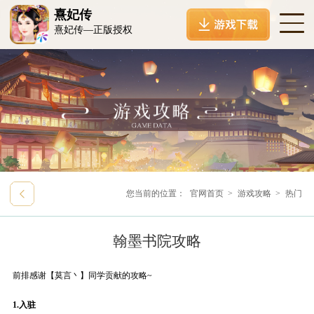
熹妃传
熹妃传—正版授权
您当前的位置：
官网首页
>
游戏攻略
>
热门
翰墨书院攻略
前排感谢【
莫言丶
】同学贡献的攻略~
1.
入驻