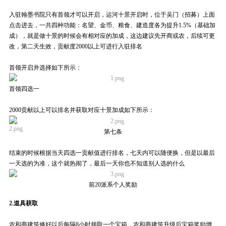
入驻翰墨书院只有首领才可以开启，运河十景开启时，位于吴门（招募）上面
点击进去，一共四种功能：名望、金币、粮食、建造度各为提升
1.5%
（基础加
成），就是做十景的时候会有相对应的加成，
这边建议先开商或农，后续可更
改，第二天生效，
贡献度
2000
以上可进行入驻排名
首领开启并选择如下所示：
首领四选一
2000贡献以上可以排名并获取对应十景加成如下所示：
第七条
结束的时候根据当天四选一贡献值进行排名，七天内可以随便换，但是以最后
一天选的为准，这个就热闹了，最后一天你也不知道别人选的什么
前20派系个人奖励
2.
道具获取
农和商建筑修好以后每隔
8
小时领取一个宝箱，农和商建筑升级后宝箱奖励增