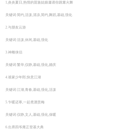
1,炎炎夏日,热情的苗族姑娘邀请你跳篝火舞
关键词:简约,活泼,清凉,简约,舞蹈,基础,强化
2.与朋友云游
关键词:活泼,休闲,基础,强化
3.神雕侠侣
关键词:繁华,仪静,基础,强化,婚庆
4.谁家少年郎,快意江湖
关键词:江湖,青春,基础,强化,活泼
5.乍暖还寒,一起煮酒赏梅
关键词:仪静,文人,基础,强化,保暖
6.出席四爷雍正登基大典