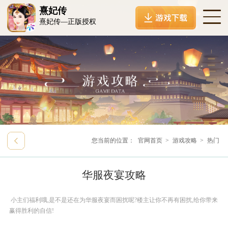
熹妃传
熹妃传—正版授权
您当前的位置：
官网首页
>
游戏攻略
>
热门
华服夜宴攻略
小主们福利哦,是不是还在为华服夜宴而困扰呢?楼主让你不再有困扰,给你带来
赢得胜利的自信!