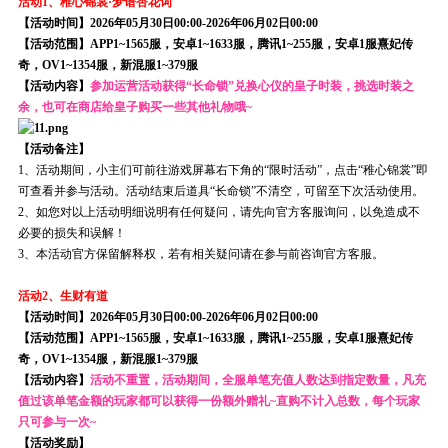
活动1、稚心锦裳·梦谱杏花词
【活动时间】2026年05月30日00:00-2026年06月02日00:00
【活动范围】APP1~1565服，安卓1~1633服，腾讯1~255服，安卓1服熹妃传
奇，OV1~1354服，新混服1~379服
【活动内容】
参加运营活动获得“长命锁”兑换心仪的皇子时装，挑选时装之
余，也可在商店给皇子购买一些其他礼物哦~
【活动备注】
1、活动期间，小主们可前往游戏屏幕右下角的“限时活动”，点击“稚心锦裳”即
可查看并参与活动。活动结束后道具“长命锁”不清空，可留至下次活动使用。
2、如您对以上活动明细说明有任何疑问，请先向官方客服询问，以免造成不
必要的损失和误解！
3、本活动官方保留解释权，若有相关疑问请在参与前咨询官方客服。
活动2、生财有道
【活动时间】2026年05月30日00:00-2026年06月02日00:00
【活动范围】APP1~1565服，安卓1~1633服，腾讯1~255服，安卓1服熹妃传
奇，OV1~1354服，新混服1~379服
【活动内容】
活动不重置，活动期间，全服单笔充值人数达到指定数量，凡充
值过该单笔金额的玩家都可以获得一份额外赠礼~直购不计入总数，每个玩家
只可参与一次~
【活动奖励】