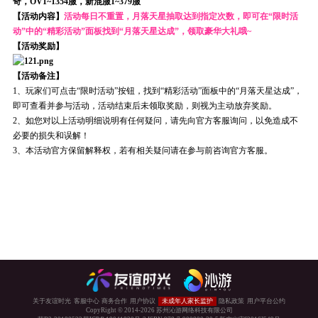
奇，OV1~1354服，新混服1~379服
【活动内容】
活动每日不重置，月落天星抽取达到指定次数，即可在“限时活
动”中的“精彩活动”面板找到“月落天星达成”，领取豪华大礼哦~
【活动奖励】
【活动备注】
1、玩家们可点击“限时活动”按钮，找到“精彩活动”面板中的“月落天星达成”，
即可查看并参与活动，活动结束后未领取奖励，则视为主动放弃奖励。
2、如您对以上活动明细说明有任何疑问，请先向官方客服询问，以免造成不
必要的损失和误解！
3、本活动官方保留解释权，若有相关疑问请在参与前咨询官方客服。
关于友谊时光
客服中心
商务合作
用户协议
未成年人家长监护
隐私政策
用户平台公约
CopyRight © 2014-
2026
苏州沁游网络科技有限公司