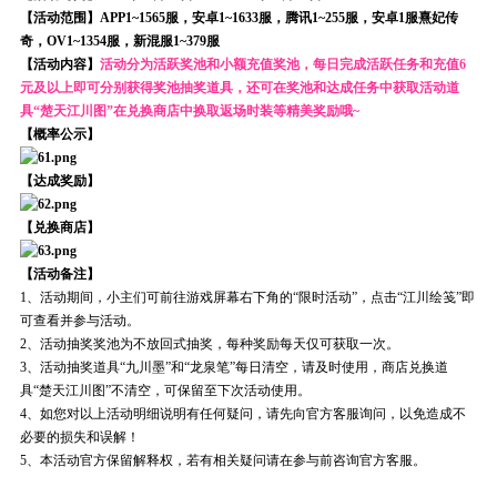
【活动范围】APP1~1565服，安卓1~1633服，腾讯1~255服，安卓1服熹妃传
奇，OV1~1354服，新混服1~379服
【活动内容】
活动分为活跃奖池和小额充值奖池，每日完成活跃任务和充值6
元及以上即可分别获得奖池抽奖道具，还可在奖池和达成任务中获取活动道
具“楚天江川图”在兑换商店中换取返场时装等精美奖励哦~
【概率公示】
【达成奖励】
【兑换商店】
【活动备注】
1、活动期间，小主们可前往游戏屏幕右下角的“限时活动”，点击“江川绘笺”即
可查看并参与活动。
2、活动抽奖奖池为不放回式抽奖，每种奖励每天仅可获取一次。
3、活动抽奖道具“九川墨”和“龙泉笔”每日清空，请及时使用，商店兑换道
具“楚天江川图”不清空，可保留至下次活动使用。
4、如您对以上活动明细说明有任何疑问，请先向官方客服询问，以免造成不
必要的损失和误解！
5、本活动官方保留解释权，若有相关疑问请在参与前咨询官方客服。