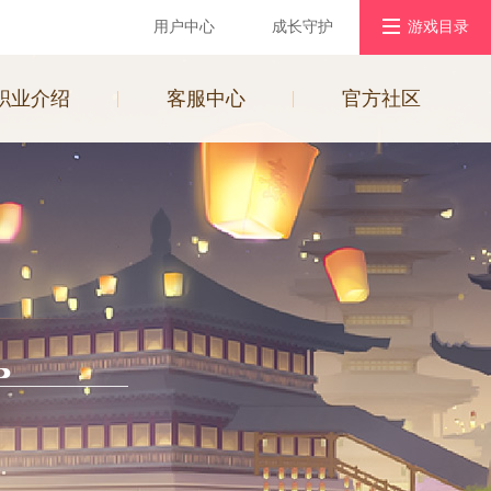
用户中心
成长守护
游戏目录
游戏社区
职业介绍
客服中心
官方社区
浮生为卿歌
宫廷风云
好玩友APP
墨剑江湖
宫廷计手游
京门风月