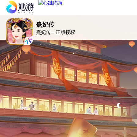
新品推荐
熹妃传
熹妃传—正版授权
心跳陷落
凯蒂猫梦想商店
花与绯想