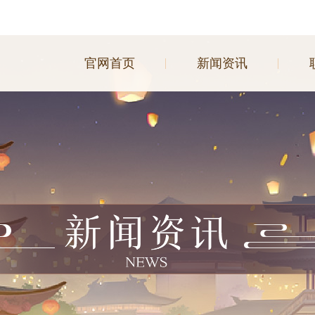
热门推荐
官网首页
新闻资讯
暴吵萌厨
浮生忆玲珑
杜拉拉升职记
凌云诺
熹妃Q传
熹妃传