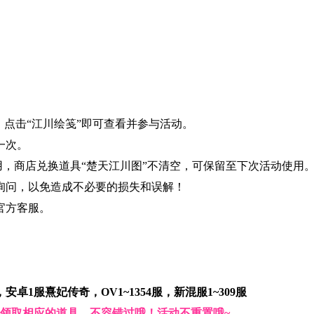
，点击“江川绘笺”即可查看并参与活动。
一次。
使用，商店兑换道具“楚天江川图”不清空，可保留至下次活动使用
询问，以免造成不必要的损失和误解！
官方客服。
服，安卓1服熹妃传奇，OV1~1354服，新混服1~309服
领取相应的道具，不容错过哦！活动不重置哦~