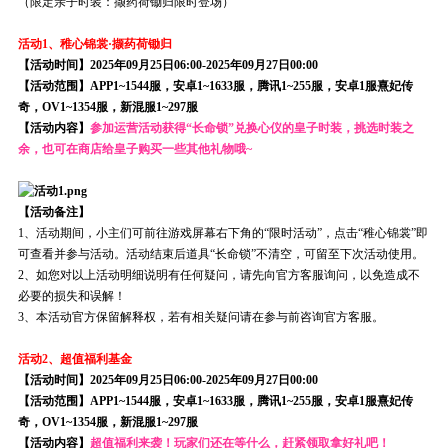
（限定亲子时装：撷药荷锄归限时登场）
活动1、稚心锦裳·撷药荷锄归
【活动时间】2025年09月25日06:00-2025年09月27日00:00
【活动范围】APP1~1544服，安卓1~1633服，腾讯1~255服，安卓1服熹妃传
奇，OV1~1354服，新混服1~297服
【活动内容】
参加运营活动获得“长命锁”兑换心仪的皇子时装，挑选时装之
余，也可在商店给皇子购买一些其他礼物哦~
【活动备注】
1、活动期间，小主们可前往游戏屏幕右下角的“限时活动”，点击“稚心锦裳”即
可查看并参与活动。活动结束后道具“长命锁”不清空，可留至下次活动使用。
2、如您对以上活动明细说明有任何疑问，请先向官方客服询问，以免造成不
必要的损失和误解！
3、本活动官方保留解释权，若有相关疑问请在参与前咨询官方客服。
活动2、超值福利基金
【活动时间】2025年09月25日06:00-2025年09月27日00:00
【活动范围】APP1~1544服，安卓1~1633服，腾讯1~255服，安卓1服熹妃传
奇，OV1~1354服，新混服1~297服
【活动内容】
超值福利来袭！玩家们还在等什么，赶紧领取拿好礼吧！