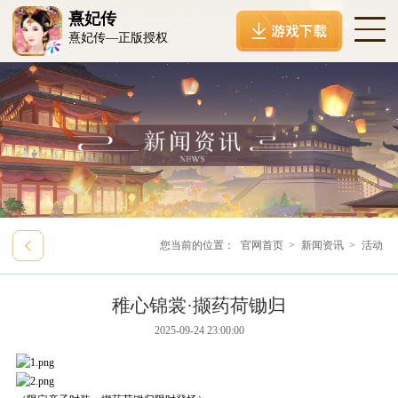
熹妃传
熹妃传—正版授权
您当前的位置：
官网首页
>
新闻资讯
>
活动
稚心锦裳·撷药荷锄归
2025-09-24 23:00:00