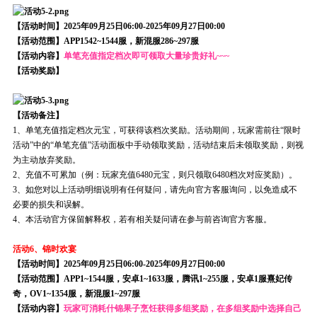
【活动时间】2025年09月25日06:00-2025年09月27日00:00
【活动范围】APP1542~1544服，新混服286~297服
【活动内容】
单笔充值指定档次即可领取大量珍贵好礼~~~
【活动奖励】
【活动备注】
1、单笔充值指定档次元宝，可获得该档次奖励。活动期间，玩家需前往“限时
活动”中的“单笔充值”活动面板中手动领取奖励，活动结束后未领取奖励，则视
为主动放弃奖励。
2、充值不可累加（例：玩家充值6480元宝，则只领取6480档次对应奖励）。
3、如您对以上活动明细说明有任何疑问，请先向官方客服询问，以免造成不
必要的损失和误解。
4、本活动官方保留解释权，若有相关疑问请在参与前咨询官方客服。
活动6、锦时欢宴
【活动时间】2025年09月25日06:00-2025年09月27日00:00
【活动范围】APP1~1544服，安卓1~1633服，腾讯1~255服，安卓1服熹妃传
奇，OV1~1354服，新混服1~297服
【活动内容】
玩家可消耗什锦果子烹饪获得多组奖励，在多组奖励中选择自己