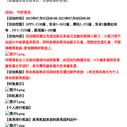
（星耀随从楚云瑶专武：云渺杖限时登场）
活动1、守护荷花
【活动时间】2025年07月05日00:00-2025年07月08日00:00
【活动范围】APP1~1538服，安卓1~1633服，腾讯1~255服，安卓1服熹妃传
奇，OV1~1354服，新混服1~269服
【活动内容】
活动期间通过完成活跃任务或元宝购买获得小剪刀，小剪刀用于
在战斗中收获道具荷花，同时收获的荷花会吸引孔雀，用怒怼击退孔雀，可获
得精美奖励~更有精美时装送上。
详情请各位小主前往游戏内说明查看，此活动为跨服活动，IOS服务器和安卓
服务器分开进行，其中腾讯服务器为安卓服务器
。
【活动奖励】
排名奖励将在活动结束后通过邮件发放~（本次排名将分为个人
排名和派系奖励）
【时装展示】
【织机展示】
【个人排行奖励】
【派系排行奖励】派系奖励发放到派系战利品中~