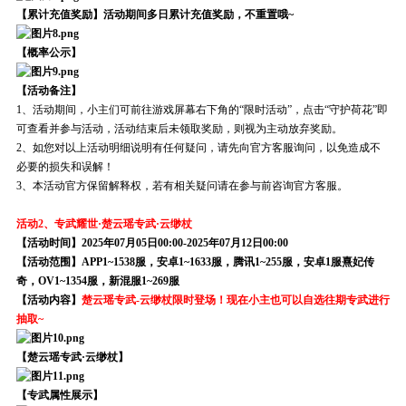
【累计充值奖励】活动期间多日累计充值奖励，不重置哦~
【概率公示】
【活动备注】
1、活动期间，小主们可前往游戏屏幕右下角的“限时活动”，点击“守护荷花”即
可查看并参与活动，活动结束后未领取奖励，则视为主动放弃奖励。
2、如您对以上活动明细说明有任何疑问，请先向官方客服询问，以免造成不
必要的损失和误解！
3、本活动官方保留解释权，若有相关疑问请在参与前咨询官方客服。
活动2、专武耀世·楚云瑶专武·云缈杖
【活动时间】2025年07月05日00:00-2025年07月12日00:00
【活动范围】APP1~1538服，安卓1~1633服，腾讯1~255服，安卓1服熹妃传
奇，OV1~1354服，新混服1~269服
【活动内容】
楚云瑶专武-云缈杖限时登场！现在小主也可以自选往期专武进行
抽取~
【楚云瑶专武·云缈杖】
【专武属性展示】